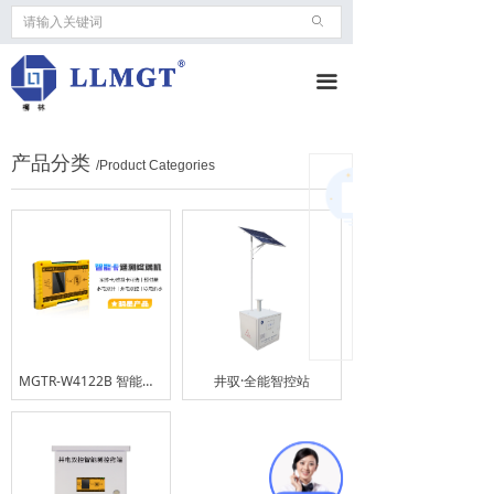
ꄙ
끀
产品分类
/Product Categories
您还
没有
选择
分类
数
据，
请先
选择
数据
MGTR-W4122B 智能卡井电双控遥测终端机
井驭·全能智控站