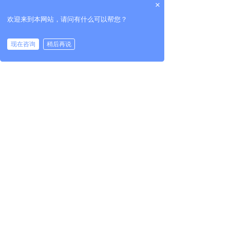
×
季休节能型遥测终端机
高端智能遥测终端机
欢迎来到本网站，请问有什么可以帮您？
现在咨询
稍后再说
4G智能工控机
MGTR-W4121B 轻量级物联网智能终端
上一页
1
/
4
下一页
专业从事物联网安全通讯设备及智慧应用软件平台的设
计、研发、生产、销售和系统工程技术服务的高新技术企
业
服务热线 ：13012191802 周一至周五 8:00-17:30
Copyright ©
2022-2025
, www.tangshanliulin.net All
rights reserved 版权所有 唐山市柳林自动化设备有限
公司