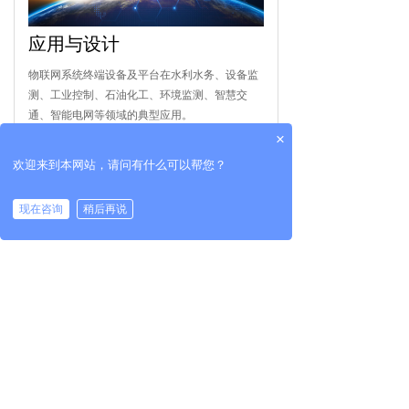
应用与设计
物联网系统终端设备及平台在水利水务、设备监
测、工业控制、石油化工、环境监测、智慧交
通、智能电网等领域的典型应用。
×
了解详情
欢迎来到本网站，请问有什么可以帮您？
现在咨询
稍后再说
工具与软件
物联网云平台、组态云平台、智慧水务系统平