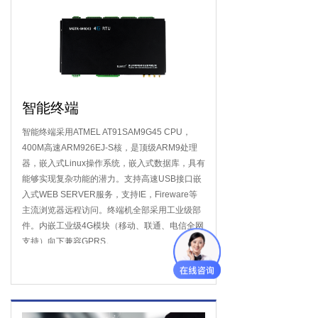
智能终端
智能终端采用ATMEL AT91SAM9G45 CPU，
400M高速ARM926EJ-S核，是顶级ARM9处理
器，嵌入式Linux操作系统，嵌入式数据库，具有
能够实现复杂功能的潜力。支持高速USB接口嵌
入式WEB SERVER服务，支持IE，Fireware等
主流浏览器远程访问。终端机全部采用工业级部
件。内嵌工业级4G模块（移动、联通、电信全网
支持）向下兼容GPRS。
了解详情